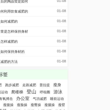
01-08
子后的陶晶莹是如何
01-08
如何利用饮食减肥的
01-08
是如何减肥的
01-08
孝萱是怎样保持身材
01-08
是怎样减肥的
01-08
是如何保持身材的
01-08
星减肥的方法
标签
瘦身
肥
跑步减肥
走路减肥
普拉提
登山
游泳
爬楼梯
烈运动
呼啦圈
办公室
有氧搏击
气功减肥
睡前运动
瘦腹操
瘦脸操
瘦臀操
瘦腿操
瘦臂