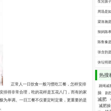
生完孩
周迅是
梁洛施
辣妈陈
陈鲁豫
张含韵
休坛明
热搜
正常人一日饮食一般习惯吃三餐，怎样安排
跳绳减
安排得非常合理，吃的花样是五花八门，而有的家
操
剧
减肥
极为单调。一日三餐不仅要定时定量，更重要的是
减肥操
。