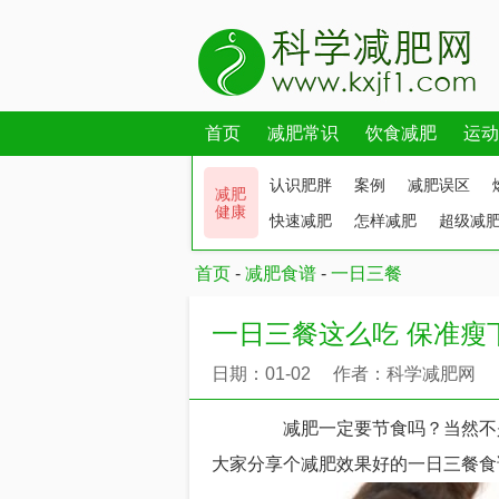
首页
减肥常识
饮食减肥
运动
认识肥胖
案例
减肥误区
减肥
健康
快速减肥
怎样减肥
超级减
首页
-
减肥食谱
-
一日三餐
一日三餐这么吃 保准瘦
日期：01-02
作者：科学减肥网
减肥一定要节食吗？当然不是
大家分享个减肥效果好的一日三餐食