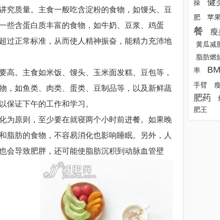
健
操
究质量。主食一般吃含淀粉的食物，如馒头、豆
肥
苹
一些含蛋白质丰富的食物，如牛奶、豆浆、鸡蛋
餐
瘦
超过正常标准，从而使人精神振奋，能精力充沛地
黄瓜减
脂肪燃
B
率
高。主食如米饭、馒头、玉米面发糕、豆包等，
手臂
物，如鱼类、肉类、蛋类、豆制品等，以及新鲜蔬
肥药
以保证下午的工作和学习。
肥王
为原则，至少要在就寝两个小时前进餐。如果晚
和脂肪的食物，不容易消化也影响睡眠。另外，人
也会导致肥胖，还可能使脂肪沉积到动脉血管壁