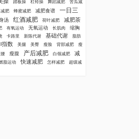
美操
踏板操
杠铃操
舞蹈减肥
苦瓜减
一日三
减肥食谱
果减肥
蜂蜜减肥
红酒减肥
减肥茶
身汤
荷叶减肥
无氧运动
缩胸
肥
有氧运动
长肌肉
基础代谢
烧
卡路里
新陈代谢
脂肪
MI指数
美腿
美臀
瘦脸
背部减肥
瘦
产后减肥
减
瘦腹
瘦腰
白领减肥
快速减肥
燃脂运动
怎样减肥
超级减