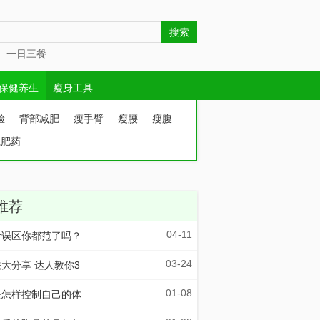
一日三餐
保健养生
瘦身工具
脸
背部减肥
瘦手臂
瘦腰
瘦腹
减肥药
推荐
04-11
食误区你都范了吗？
03-24
大分享 达人教你3
01-08
是怎样控制自己的体