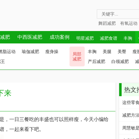
舞蹈减肥
有氧运动
减肥
中西医减肥
成功案例
明星减肥
减肥食谱
丰胸
燃脂运动
瑜伽减肥
瘦身操
丰胸
美腿
美臀
瘦
局部
减肥
肥王
产后减肥
白领减肥
热文
下来
这些零
减肥方法
，一日三餐吃的丰盛也可以照样瘦，今天小编给
周慧敏
谱，一起来看下吧。