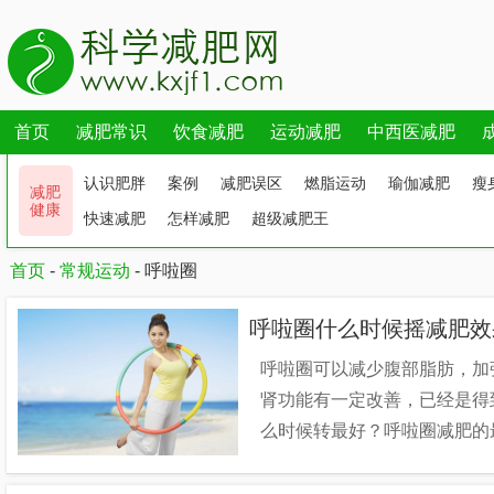
首页
减肥常识
饮食减肥
运动减肥
中西医减肥
认识肥胖
案例
减肥误区
燃脂运动
瑜伽减肥
瘦
减肥
健康
快速减肥
怎样减肥
超级减肥王
首页
-
常规运动
-
呼啦圈
呼啦圈什么时候摇减肥效
呼啦圈可以减少腹部脂肪，加
肾功能有一定改善，已经是得
么时候转最好？呼啦圈减肥的最