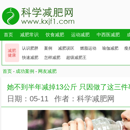
首页
减肥常识
饮食减肥
运动减肥
中西医减肥
认识肥胖
案例
减肥误区
燃脂运动
瑜伽减肥
瘦
减肥
健康
快速减肥
怎样减肥
超级减肥王
首页
-
成功案例
-
网友减肥
她不到半年减掉13公斤 只因做了这三件
日期：05-11
作者：科学减肥网